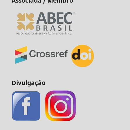
Associada / Membro
Divulgação
____________________________________________________________________