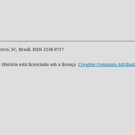
___________________________________________________________________________
pecó, SC, Brasil. ISSN 2238-9717
 História está licenciada sob a licença
Creative
Commons
Attribut