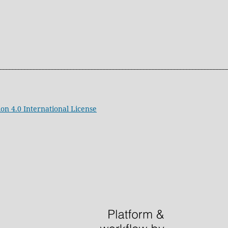
__________________________________________________________________________
ion 4.0 International License