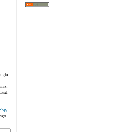
logia
ras:
rasil,
.php/F
 ago.