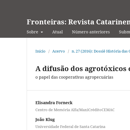
Fronteiras: Revista Catarine
Sobre
Atual
Número anteriores
Submi
Início
/
Acervo
/
n. 27 (2016): Dossiê História das
A difusão dos agrotóxicos 
o papel das cooperativas agropecuárias
Elisandra Forneck
Centro de Memória Alfa/MaxiCréditoCEMAC
João Klug
Universidade Federal de Santa Catarina