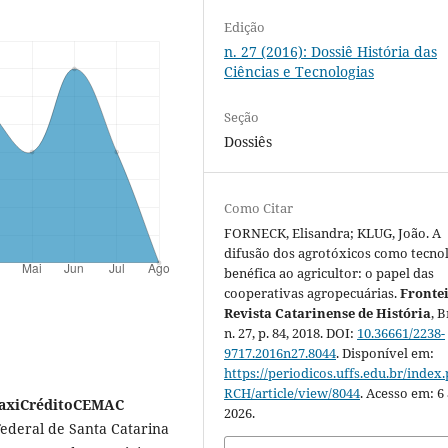
Edição
n. 27 (2016): Dossiê História das
Ciências e Tecnologias
Seção
Dossiês
Como Citar
FORNECK, Elisandra; KLUG, João. A
difusão dos agrotóxicos como tecno
benéfica ao agricultor: o papel das
cooperativas agropecuárias.
Frontei
Revista Catarinense de História
, B
n. 27, p. 84, 2018. DOI:
10.36661/2238-
9717.2016n27.8044
. Disponível em:
https://periodicos.uffs.edu.br/index
RCH/article/view/8044
. Acesso em: 6
MaxiCréditoCEMAC
2026.
Federal de Santa Catarina