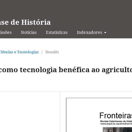
nse de História
ssões
Notícias
Estatísticas
Indexadores
 Ciências e Tecnologias
/
Dossiês
como tecnologia benéfica ao agricult