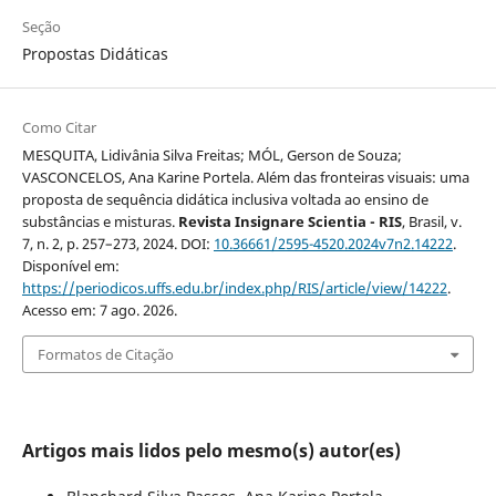
Seção
Propostas Didáticas
Como Citar
MESQUITA, Lidivânia Silva Freitas; MÓL, Gerson de Souza;
VASCONCELOS, Ana Karine Portela. Além das fronteiras visuais: uma
proposta de sequência didática inclusiva voltada ao ensino de
substâncias e misturas.
Revista Insignare Scientia - RIS
, Brasil, v.
7, n. 2, p. 257–273, 2024. DOI:
10.36661/2595-4520.2024v7n2.14222
.
Disponível em:
https://periodicos.uffs.edu.br/index.php/RIS/article/view/14222
.
Acesso em: 7 ago. 2026.
Formatos de Citação
Artigos mais lidos pelo mesmo(s) autor(es)