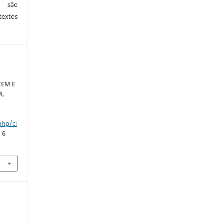
s são
textos
TEM E
8,
php/ci
 6