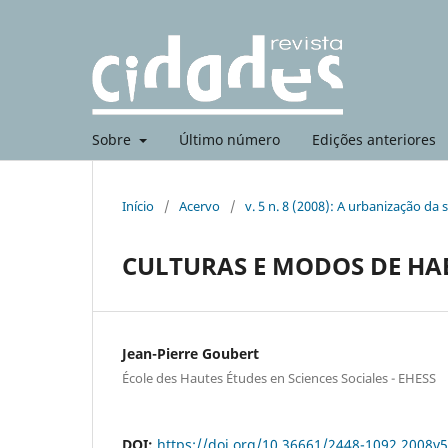
Sobre
Último número
Edições anteriores
Início
/
Acervo
/
v. 5 n. 8 (2008): A urbanização da
CULTURAS E MODOS DE HA
Jean-Pierre Goubert
École des Hautes Études en Sciences Sociales - EHESS
DOI:
https://doi.org/10.36661/2448-1092.2008v