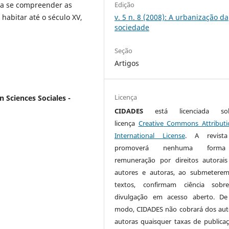
ra se compreender as
Edição
 habitar até o século XV,
v. 5 n. 8 (2008): A urbanização da
sociedade
Seção
Artigos
Licença
 Sciences Sociales -
CIDADES
está licenciada s
licença
Creative
Commons
Attributi
International License
. A revist
promoverá nenhuma form
remuneração por direitos autorai
autores e autoras, ao submetere
textos, confirmam ciência sobr
divulgação em acesso aberto. De
modo, CIDADES não cobrará dos aut
autoras quaisquer taxas de publica