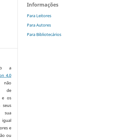
Informações
Para Leitores
Para Autores
Para Bibliotecários
ob a
on 4.0
a não
a de
s e os
m seus
e sua
 igual
ores e
ção ou