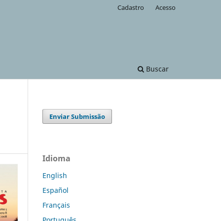
Cadastro
Acesso
Buscar
Enviar Submissão
Idioma
English
Español
Français
Português