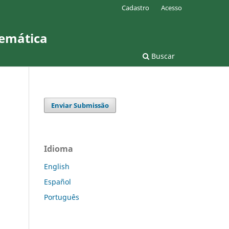
Cadastro
Acesso
temática
Buscar
Enviar Submissão
Idioma
English
Español
Português