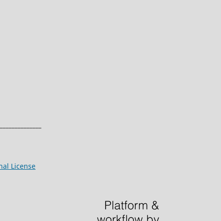
______________
nal License