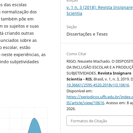
Edição
as das escolas
v. 1 n. 3 (2018): Revista Insignare
à normalização dos
Scientia
as também põe em
 os sujeitos e suas
Seção
tá criando outras
Dissertações e Teses
nunciados sobre as
 escolar, estão
Como Citar
 neste experiências, as
RIGO, Neusete Machado. O DISPOSIT
indo subjetividades
DA INCLUSÃO ESCOLAR E A PRODUÇ
SUBJETIVIDADES.
Revista Insignare
Scientia - RIS
, Brasil, v. 1, n. 3, 2019. 
10.36661/2595-4520.2018v1i3.10616
.
Disponível em:
https://periodicos.uffs.edu.br/index
IS/article/view/10616
. Acesso em: 8 a
2026.
Formatos de Citação