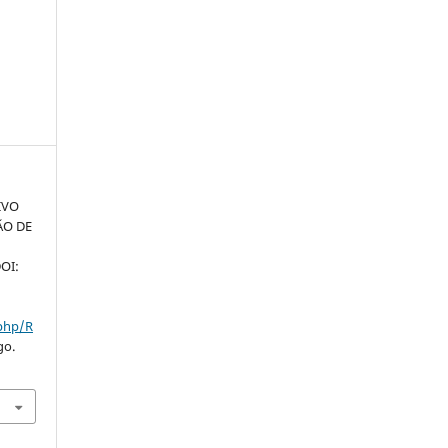
IVO
ÃO DE
DOI:
.php/R
go.