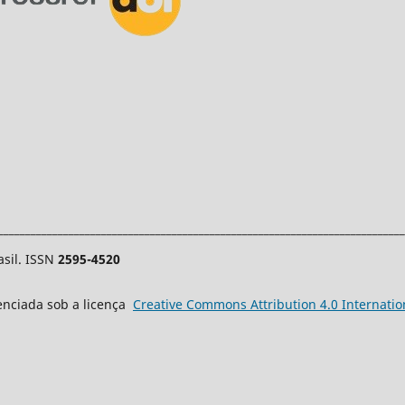
___________________________________________________________________________
asil. ISSN
2595-4520
cenciada sob a licença
Creative
Commons
Attribution 4.0 Internatio