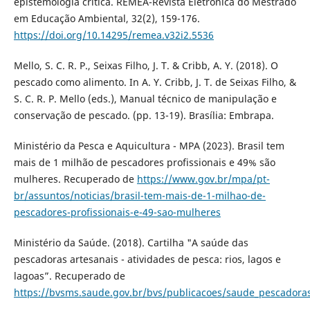
epistemologia crítica. REMEA-Revista Eletrônica do Mestrado
em Educação Ambiental, 32(2), 159-176.
https://doi.org/10.14295/remea.v32i2.5536
Mello, S. C. R. P., Seixas Filho, J. T. & Cribb, A. Y. (2018). O
pescado como alimento. In A. Y. Cribb, J. T. de Seixas Filho, &
S. C. R. P. Mello (eds.), Manual técnico de manipulação e
conservação de pescado. (pp. 13-19). Brasília: Embrapa.
Ministério da Pesca e Aquicultura - MPA (2023). Brasil tem
mais de 1 milhão de pescadores profissionais e 49% são
mulheres. Recuperado de
https://www.gov.br/mpa/pt-
br/assuntos/noticias/brasil-tem-mais-de-1-milhao-de-
pescadores-profissionais-e-49-sao-mulheres
Ministério da Saúde. (2018). Cartilha "A saúde das
pescadoras artesanais - atividades de pesca: rios, lagos e
lagoas”. Recuperado de
https://bvsms.saude.gov.br/bvs/publicacoes/saude_pescadoras