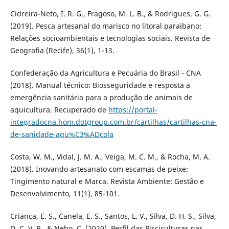
Cidreira-Neto, I. R. G., Fragoso, M. L. B., & Rodrigues, G. G.
(2019). Pesca artesanal do marisco no litoral paraibano:
Relações socioambientais e tecnologias sociais. Revista de
Geografia (Recife), 36(1), 1-13.
Confederação da Agricultura e Pecuária do Brasil - CNA
(2018). Manual técnico: Biosseguridade e resposta a
emergência sanitária para a produção de animais de
aquicultura. Recuperado de
https://portal-
integradocna.hom.dotgroup.com.br/cartilhas/cartilhas-cna-
de-sanidade-aqu%C3%ADcola
Costa, W. M., Vidal, J. M. A., Veiga, M. C. M., & Rocha, M. A.
(2018). Inovando artesanato com escamas de peixe:
Tingimento natural e Marca. Revista Ambiente: Gestão e
Desenvolvimento, 11(1), 85-101.
Criança, E. S., Canela, E. S., Santos, L. V., Silva, D. H. S., Silva,
D. C. V. R., & Nebo, C. (2020). Perfil das Pisciculturas nas