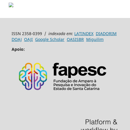
ISSN 2358-0399 /
indexada em:
LATINDEX
DIADORIM
DOAJ
OAJI
Google Scholar
OASISBR
Miguilim
Apoio: