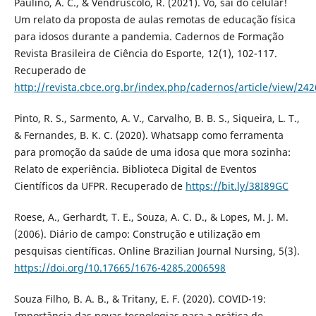
Paulino, A. C., & Vendruscolo, R. (2021). Vó, sai do celular!
Um relato da proposta de aulas remotas de educação física
para idosos durante a pandemia. Cadernos de Formação
Revista Brasileira de Ciência do Esporte, 12(1), 102-117.
Recuperado de
http://revista.cbce.org.br/index.php/cadernos/article/view/24
Pinto, R. S., Sarmento, A. V., Carvalho, B. B. S., Siqueira, L. T.,
& Fernandes, B. K. C. (2020). Whatsapp como ferramenta
para promoção da saúde de uma idosa que mora sozinha:
Relato de experiência. Biblioteca Digital de Eventos
Científicos da UFPR. Recuperado de
https://bit.ly/38I89GC
Roese, A., Gerhardt, T. E., Souza, A. C. D., & Lopes, M. J. M.
(2006). Diário de campo: Construção e utilização em
pesquisas científicas. Online Brazilian Journal Nursing, 5(3).
https://doi.org/10.17665/1676-4285.2006598
Souza Filho, B. A. B., & Tritany, E. F. (2020). COVID-19:
Importância das novas tecnologias para a prática de