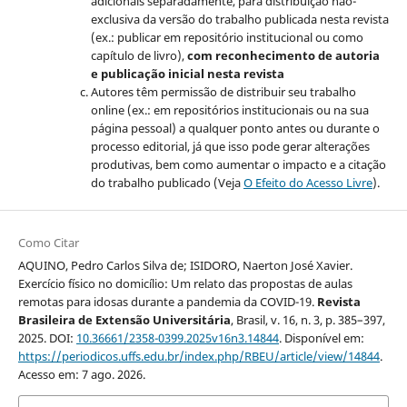
adicionais separadamente, para distribuição não-
exclusiva da versão do trabalho publicada nesta revista
(ex.: publicar em repositório institucional ou como
capítulo de livro),
com reconhecimento de autoria
e publicação inicial nesta revista
Autores têm permissão de distribuir seu trabalho
online (ex.: em repositórios institucionais ou na sua
página pessoal) a qualquer ponto antes ou durante o
processo editorial, já que isso pode gerar alterações
produtivas, bem como aumentar o impacto e a citação
do trabalho publicado (Veja
O Efeito do Acesso Livre
).
Como Citar
AQUINO, Pedro Carlos Silva de; ISIDORO, Naerton José Xavier.
Exercício físico no domicílio: Um relato das propostas de aulas
remotas para idosas durante a pandemia da COVID-19.
Revista
Brasileira de Extensão Universitária
, Brasil, v. 16, n. 3, p. 385–397,
2025. DOI:
10.36661/2358-0399.2025v16n3.14844
. Disponível em:
https://periodicos.uffs.edu.br/index.php/RBEU/article/view/14844
.
Acesso em: 7 ago. 2026.