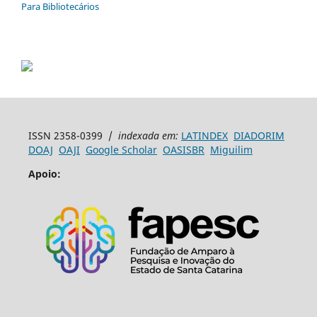
Para Bibliotecários
ISSN 2358-0399 /
indexada em:
LATINDEX
DIADORIM
DOAJ
OAJI
Google Scholar
OASISBR
Miguilim
Apoio: