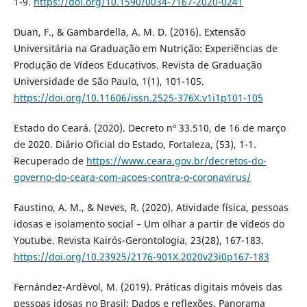
1-9.
https://doi.org/10.1590/0034-7167-2020-0241
Duan, F., & Gambardella, A. M. D. (2016). Extensão
Universitária na Graduação em Nutrição: Experiências de
Produção de Vídeos Educativos. Revista de Graduação
Universidade de São Paulo, 1(1), 101-105.
https://doi.org/10.11606/issn.2525-376X.v1i1p101-105
Estado do Ceará. (2020). Decreto nº 33.510, de 16 de março
de 2020. Diário Oficial do Estado, Fortaleza, (53), 1-1.
Recuperado de
https://www.ceara.gov.br/decretos-do-
governo-do-ceara-com-acoes-contra-o-coronavirus/
Faustino, A. M., & Neves, R. (2020). Atividade física, pessoas
idosas e isolamento social – Um olhar a partir de vídeos do
Youtube. Revista Kairós-Gerontologia, 23(28), 167-183.
https://doi.org/10.23925/2176-901X.2020v23i0p167-183
Fernández-Ardèvol, M. (2019). Práticas digitais móveis das
pessoas idosas no Brasil: Dados e reflexões. Panorama