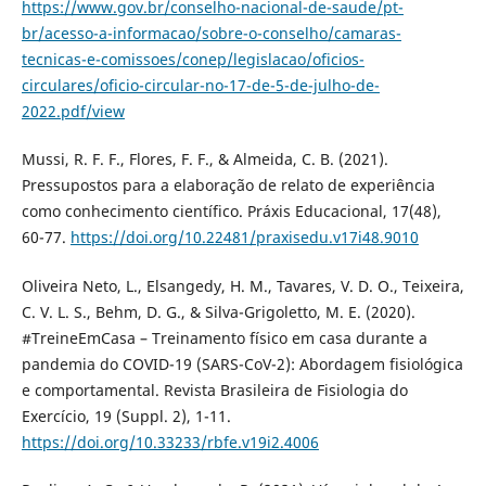
https://www.gov.br/conselho-nacional-de-saude/pt-
br/acesso-a-informacao/sobre-o-conselho/camaras-
tecnicas-e-comissoes/conep/legislacao/oficios-
circulares/oficio-circular-no-17-de-5-de-julho-de-
2022.pdf/view
Mussi, R. F. F., Flores, F. F., & Almeida, C. B. (2021).
Pressupostos para a elaboração de relato de experiência
como conhecimento científico. Práxis Educacional, 17(48),
60-77.
https://doi.org/10.22481/praxisedu.v17i48.9010
Oliveira Neto, L., Elsangedy, H. M., Tavares, V. D. O., Teixeira,
C. V. L. S., Behm, D. G., & Silva-Grigoletto, M. E. (2020).
#TreineEmCasa – Treinamento físico em casa durante a
pandemia do COVID-19 (SARS-CoV-2): Abordagem fisiológica
e comportamental. Revista Brasileira de Fisiologia do
Exercício, 19 (Suppl. 2), 1-11.
https://doi.org/10.33233/rbfe.v19i2.4006