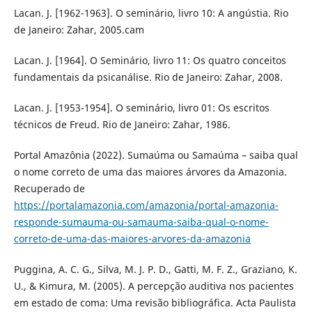
Lacan. J. [1962-1963]. O seminário, livro 10: A angústia. Rio
de Janeiro: Zahar, 2005.cam
Lacan. J. [1964]. O Seminário, livro 11: Os quatro conceitos
fundamentais da psicanálise. Rio de Janeiro: Zahar, 2008.
Lacan. J. [1953-1954]. O seminário, livro 01: Os escritos
técnicos de Freud. Rio de Janeiro: Zahar, 1986.
Portal Amazônia (2022). Sumaúma ou Samaúma – saiba qual
o nome correto de uma das maiores árvores da Amazonia.
Recuperado de
https://portalamazonia.com/amazonia/portal-amazonia-
responde-sumauma-ou-samauma-saiba-qual-o-nome-
correto-de-uma-das-maiores-arvores-da-amazonia
Puggina, A. C. G., Silva, M. J. P. D., Gatti, M. F. Z., Graziano, K.
U., & Kimura, M. (2005). A percepção auditiva nos pacientes
em estado de coma: Uma revisão bibliográfica. Acta Paulista