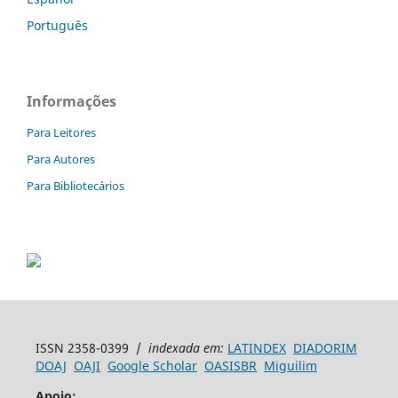
Português
Informações
Para Leitores
Para Autores
Para Bibliotecários
ISSN 2358-0399 /
indexada em:
LATINDEX
DIADORIM
DOAJ
OAJI
Google Scholar
OASISBR
Miguilim
Apoio: