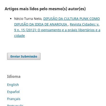
Artigos mais lidos pelo mesmo(s) autor(es)
Nécio Turra Neto,
DIFUSÃO DA CULTURA PUNK COMO
DIFUSÃO DA IDEIA DE ANARQUIA
,
Revista Cidades: v.
9 n. 15 (2012): O pensamento e a práxis libertários e a
cidade
Enviar Submissão
Idioma
English
Español
Français
Português