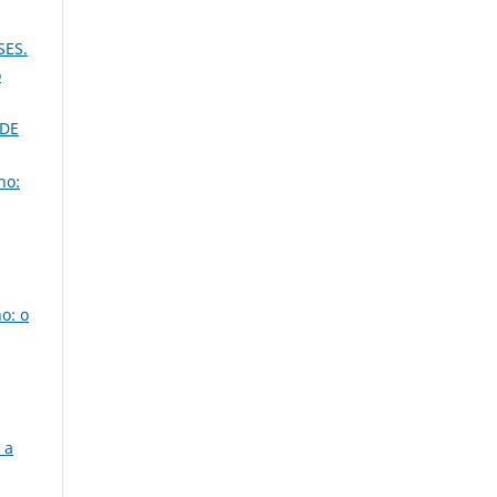
SES.
o
 DE
no:
o: o
 a