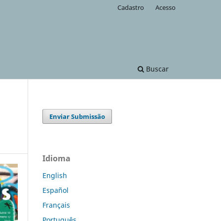
Cadastro
Acesso
Buscar
Enviar Submissão
Idioma
English
Español
Français
Português