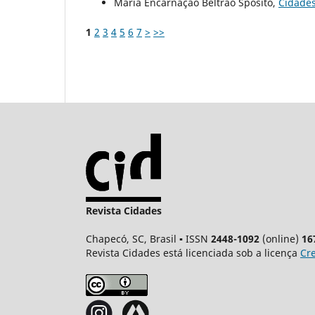
Maria Encarnação Beltrão Sposito,
Cidade
1
2
3
4
5
6
7
>
>>
Revista Cidades
Chapecó, SC, Brasil ▪ ISSN
2448-1092
(online)
16
Revista Cidades está licenciada sob a licença
Cre