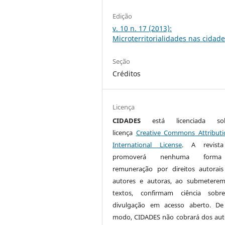
Edição
v. 10 n. 17 (2013):
Microterritorialidades nas cidad
Seção
Créditos
Licença
CIDADES
está licenciada s
licença
Creative
Commons
Attributi
International License
. A revist
promoverá nenhuma form
remuneração por direitos autorai
autores e autoras, ao submetere
textos, confirmam ciência sobr
divulgação em acesso aberto. De
modo, CIDADES não cobrará dos aut