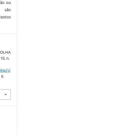
ção ou
s são
textos
 FOLHA
 10, n.
php/ci
 6