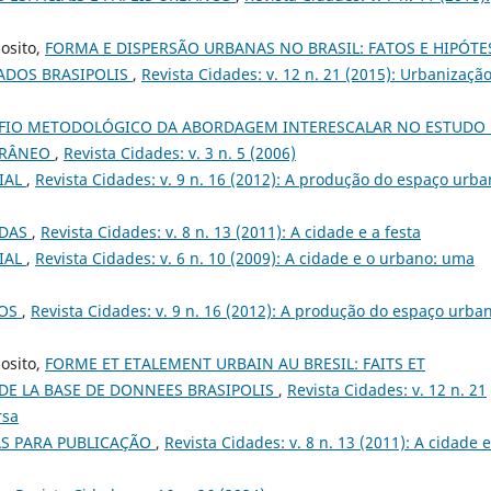
osito,
FORMA E DISPERSÃO URBANAS NO BRASIL: FATOS E HIPÓTE
ADOS BRASIPOLIS
,
Revista Cidades: v. 12 n. 21 (2015): Urbanizaçã
FIO METODOLÓGICO DA ABORDAGEM INTERESCALAR NO ESTUDO
ORÂNEO
,
Revista Cidades: v. 3 n. 5 (2006)
IAL
,
Revista Cidades: v. 9 n. 16 (2012): A produção do espaço urba
DAS
,
Revista Cidades: v. 8 n. 13 (2011): A cidade e a festa
IAL
,
Revista Cidades: v. 6 n. 10 (2009): A cidade e o urbano: uma
TOS
,
Revista Cidades: v. 9 n. 16 (2012): A produção do espaço urban
osito,
FORME ET ETALEMENT URBAIN AU BRESIL: FAITS ET
DE LA BASE DE DONNEES BRASIPOLIS
,
Revista Cidades: v. 12 n. 21
rsa
S PARA PUBLICAÇÃO
,
Revista Cidades: v. 8 n. 13 (2011): A cidade e