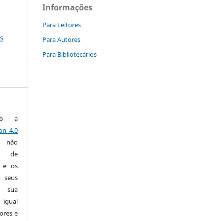
Informações
Para Leitores
es
Para Autores
Para Bibliotecários
ob a
on 4.0
a não
a de
s e os
m seus
e sua
 igual
ores e