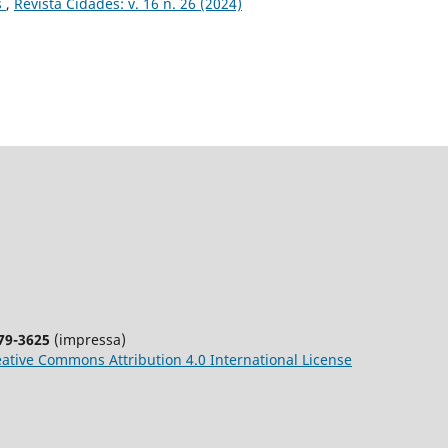
s
,
Revista Cidades: v. 16 n. 26 (2024)
79-3625
(impressa)
ative
Commons
Attribution 4.0 International License