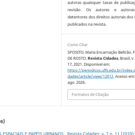
autoras quaisquer taxas de publica
revisão. Os autores e autora
detentores dos direitos autorais dos 
publicados na revista.
Como Citar
SPOSITO, Maria Encarnação Beltrão.
DE ROSTO.
Revista Cidades
, Brasil, v.
17, 2021. Disponível em:
https://periodicos.uffs.edu.br/index.
dades/article/view/12012
. Acesso em:
ago. 2026.
Formatos de Citação
s)
 ESPACIAIS E PAPÉIS URBANOS
,
Revista Cidades: v. 7 n. 11 (2010):