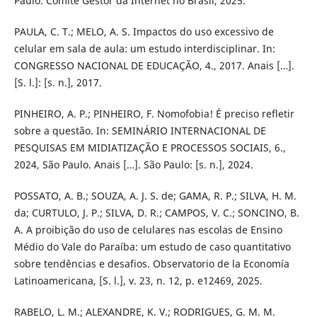
Paulo: Comitê Gestor da Internet no Brasil, 2025.
PAULA, C. T.; MELO, A. S. Impactos do uso excessivo de
celular em sala de aula: um estudo interdisciplinar. In:
CONGRESSO NACIONAL DE EDUCAÇÃO, 4., 2017. Anais […].
[S. l.]: [s. n.], 2017.
PINHEIRO, A. P.; PINHEIRO, F. Nomofobia! É preciso refletir
sobre a questão. In: SEMINÁRIO INTERNACIONAL DE
PESQUISAS EM MIDIATIZAÇÃO E PROCESSOS SOCIAIS, 6.,
2024, São Paulo. Anais […]. São Paulo: [s. n.], 2024.
POSSATO, A. B.; SOUZA, A. J. S. de; GAMA, R. P.; SILVA, H. M.
da; CURTULO, J. P.; SILVA, D. R.; CAMPOS, V. C.; SONCINO, B.
A. A proibição do uso de celulares nas escolas de Ensino
Médio do Vale do Paraíba: um estudo de caso quantitativo
sobre tendências e desafios. Observatorio de la Economía
Latinoamericana, [S. l.], v. 23, n. 12, p. e12469, 2025.
RABELO, L. M.; ALEXANDRE, K. V.; RODRIGUES, G. M. M.