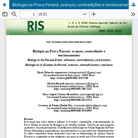
Biologia na Prova Paraná: avanços, contradições e tensionamentos