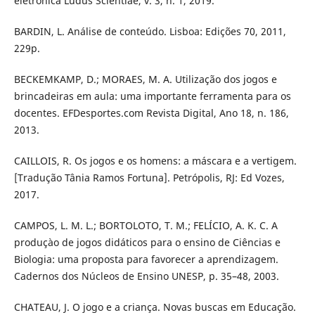
eletrônica Ludus Scientiae, v. 3, n. 1, 2019.
BARDIN, L. Análise de conteúdo. Lisboa: Edições 70, 2011,
229p.
BECKEMKAMP, D.; MORAES, M. A. Utilização dos jogos e
brincadeiras em aula: uma importante ferramenta para os
docentes. EFDesportes.com Revista Digital, Ano 18, n. 186,
2013.
CAILLOIS, R. Os jogos e os homens: a máscara e a vertigem.
[Tradução Tânia Ramos Fortuna]. Petrópolis, RJ: Ed Vozes,
2017.
CAMPOS, L. M. L.; BORTOLOTO, T. M.; FELÍCIO, A. K. C. A
produçào de jogos didáticos para o ensino de Ciências e
Biologia: uma proposta para favorecer a aprendizagem.
Cadernos dos Núcleos de Ensino UNESP, p. 35–48, 2003.
CHATEAU, J. O jogo e a criança. Novas buscas em Educação.