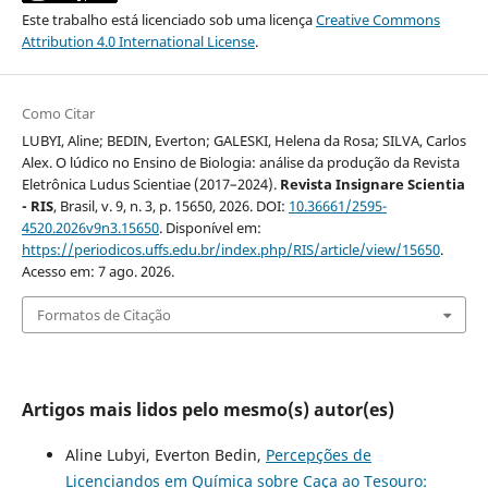
Este trabalho está licenciado sob uma licença
Creative Commons
Attribution 4.0 International License
.
Como Citar
LUBYI, Aline; BEDIN, Everton; GALESKI, Helena da Rosa; SILVA, Carlos
Alex. O lúdico no Ensino de Biologia: análise da produção da Revista
Eletrônica Ludus Scientiae (2017–2024).
Revista Insignare Scientia
- RIS
, Brasil, v. 9, n. 3, p. 15650, 2026. DOI:
10.36661/2595-
4520.2026v9n3.15650
. Disponível em:
https://periodicos.uffs.edu.br/index.php/RIS/article/view/15650
.
Acesso em: 7 ago. 2026.
Formatos de Citação
Artigos mais lidos pelo mesmo(s) autor(es)
Aline Lubyi, Everton Bedin,
Percepções de
Licenciandos em Química sobre Caça ao Tesouro: