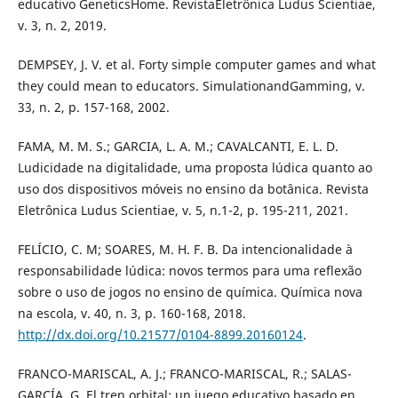
educativo GeneticsHome. RevistaEletrônica Ludus Scientiae,
v. 3, n. 2, 2019.
DEMPSEY, J. V. et al. Forty simple computer games and what
they could mean to educators. SimulationandGamming, v.
33, n. 2, p. 157-168, 2002.
FAMA, M. M. S.; GARCIA, L. A. M.; CAVALCANTI, E. L. D.
Ludicidade na digitalidade, uma proposta lúdica quanto ao
uso dos dispositivos móveis no ensino da botânica. Revista
Eletrônica Ludus Scientiae, v. 5, n.1-2, p. 195-211, 2021.
FELÍCIO, C. M; SOARES, M. H. F. B. Da intencionalidade à
responsabilidade lúdica: novos termos para uma reflexão
sobre o uso de jogos no ensino de química. Química nova
na escola, v. 40, n. 3, p. 160-168, 2018.
http://dx.doi.org/10.21577/0104-8899.20160124
.
FRANCO-MARISCAL, A. J.; FRANCO-MARISCAL, R.; SALAS-
GARCÍA, G. El tren orbital: un juego educativo basado en