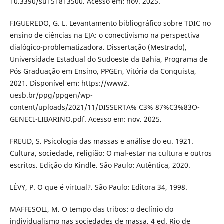
10.3390/su151813500. Acesso em: nov. 2025.
FIGUEREDO, G. L. Levantamento bibliográfico sobre TDIC no
ensino de ciências na EJA: o conectivismo na perspectiva
dialógico-problematizadora. Dissertação (Mestrado),
Universidade Estadual do Sudoeste da Bahia, Programa de
Pós Graduação em Ensino, PPGEn, Vitória da Conquista,
2021. Disponível em: https://www2.
uesb.br/ppg/ppgen/wp-
content/uploads/2021/11/DISSERTA% C3% 87%C3%83O-
GENECI-LIBARINO.pdf. Acesso em: nov. 2025.
FREUD, S. Psicologia das massas e análise do eu. 1921.
Cultura, sociedade, religião: O mal-estar na cultura e outros
escritos. Edição do Kindle. São Paulo: Autêntica, 2020.
LÉVY, P. O que é virtual?. São Paulo: Editora 34, 1998.
MAFFESOLI, M. O tempo das tribos: o declínio do
individualismo nas sociedades de massa. 4 ed. Rio de