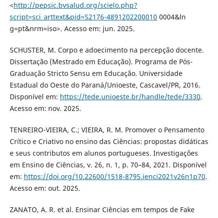
<
http://pepsic.bvsalud.org/scielo.php?
script=sci_arttext&pid=S2176-4891202200010
0004&ln
g=pt&nrm=iso>. Acesso em: jun. 2025.
SCHUSTER, M. Corpo e adoecimento na percepção docente.
Dissertação (Mestrado em Educação). Programa de Pós-
Graduação Stricto Sensu em Educação. Universidade
Estadual do Oeste do Paraná/Unioeste, Cascavel/PR, 2016.
Disponível em:
https://tede.unioeste.br/handle/tede/3330
.
Acesso em: nov. 2025.
TENREIRO-VIEIRA, C.; VIEIRA, R. M. Promover o Pensamento
Crítico e Criativo no ensino das Ciências: propostas didáticas
e seus contributos em alunos portugueses. Investigações
em Ensino de Ciências, v. 26, n. 1, p. 70–84, 2021. Disponível
em:
https://doi.org/10.22600/1518-8795.ienci2021v26n1p70
.
Acesso em: out. 2025.
ZANATO, A. R. et al. Ensinar Ciências em tempos de Fake