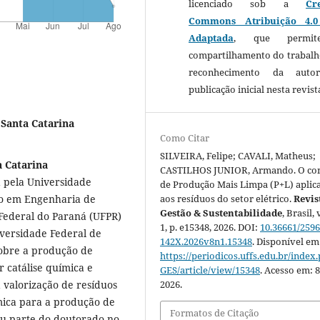
licenciado sob a
Cr
Commons Atribuição 4.
Adaptada
, que permi
compartilhamento do trabal
reconhecimento da auto
publicação inicial nesta revist
 Santa Catarina
Como Citar
SILVEIRA, Felipe; CAVALI, Matheus;
a Catarina
CASTILHOS JUNIOR, Armando. O con
 pela Universidade
de Produção Mais Limpa (P+L) aplic
aos resíduos do setor elétrico.
Revis
do em Engenharia de
Gestão & Sustentabilidade
, Brasil, v
 Federal do Paraná (UFPR)
1, p. e15348, 2026. DOI:
10.36661/2596
versidade Federal de
142X.2026v8n1.15348
. Disponível em
sobre a produção de
https://periodicos.uffs.edu.br/index
r catálise química e
GES/article/view/15348
. Acesso em: 8
2026.
a valorização de resíduos
rmica para a produção de
Formatos de Citação
ou parte do doutorado no