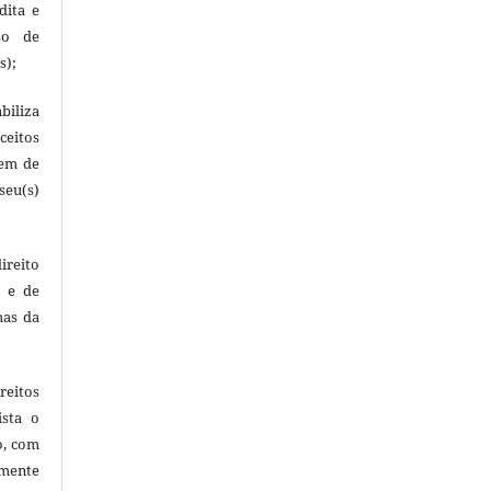
dita e
so de
s);
biliza
ceitos
rem de
seu(s)
ireito
s e de
mas da
eitos
ista o
o, com
mente