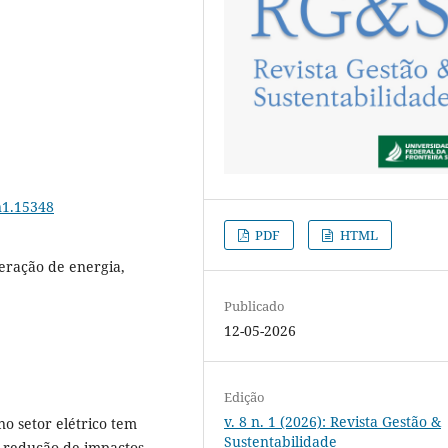
n1.15348
PDF
HTML
eração de energia,
Publicado
12-05-2026
Edição
v. 8 n. 1 (2026): Revista Gestão &
o setor elétrico tem
Sustentabilidade
à redução de impactos