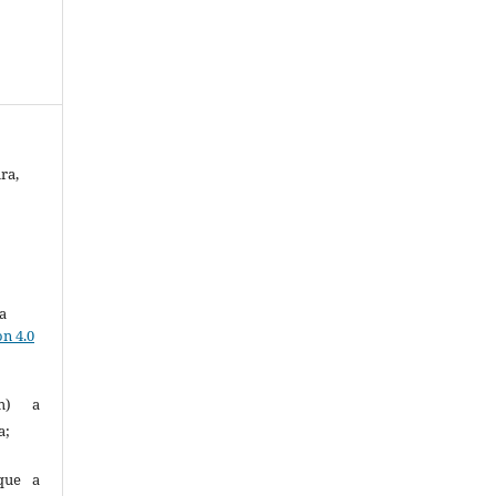
ra,
a
n 4.0
(m) a
a;
 que a