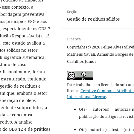
Nesse contexto, a
Seção
 abordagem preventiva
Gestão de resíduos sólidos
aos princípios ESG e aos
, especialmente os ODS 7
dução Responsáveis) e 13
Licença
 este estudo avaliou a
Copyright (c) 2026 Felipe Alves Silvei
os sólidos no setor
Matheus Cavali, Armando Borges de
liográfica sistemática,
Castilhos Junior
studo de caso
 Adicionalmente, foram
 estruturado, contendo
Este trabalho está licenciado sob um
 gestão de resíduos e
licença
Creative Commons Attributio
icam que, embora o setor
International License
.
eneração de óleos
mento de subprodutos, a
O(s) autor(es) autoriza
nda se concentra
publicação do artigo na revist
etivo. A análise
 do ODS 12 e de práticas
O(s) autor(es) atesta (m)