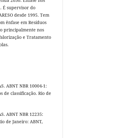
enda 2030: Ênfase nos
. É supervisor do
 LARESO desde 1995. Tem
com ênfase em Resíduos
ndo principalmente nos
alorização e Tratamento
olas.
. ABNT NBR 10004-1:
s de classificação. Rio de
S. ABNT NBR 12235:
io de Janeiro: ABNT,