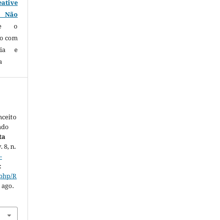
eative
0 Não
te o
ho com
ria e
a
ceito
ado
ta
. 8, n.
-
:
.php/R
 ago.