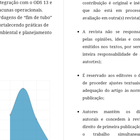
ntegração com o ODS 13 e
contribuição é original e iné
acunas operacionais.
que não está em proces
rdagens de “fim de tubo”
avaliação em outra(s) revista(
ortalecendo práticas de
A revista não se responsa
ambiental e planejamento
pelas opiniões, ideias e con
emitidos nos textos, por se
inteira responsabilidade de 
autor(es);
É reservado aos editores o d
de proceder ajustes textuai
adequação do artigo às nor
publicação;
Autores mantêm os dir
autorais e concedem à rev
direito de primeira publicaçã
o trabalho simultanea