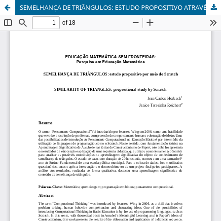
SEMELHANÇA DE TRIÂNGULOS: ESTUDO PROPOSITIVO ATRAVÉS DO SCRATCH