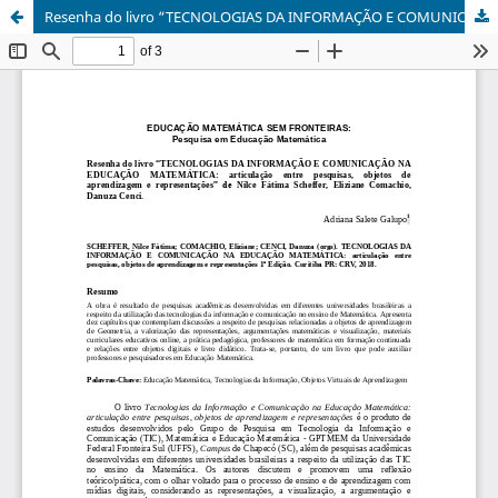
Resenha do livro “TECNOLOGIAS DA INFORMAÇÃO E COMUNICAÇÃO NA EDUCAÇÃO MATEMÁTICA: articulação entre pesquisas, objetos de aprendizagem e representações".