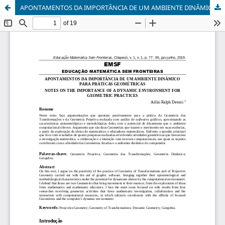
APONTAMENTOS DA IMPORTÂNCIA DE UM AMBIENTE DINÂMICO PARA PRÁTICAS GEOMÉTRICAS