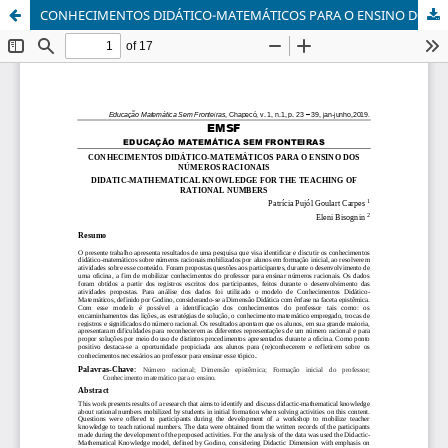
CONHECIMENTOS DIDÁTICO-MATEMÁTICOS PARA O ENSINO DOS NÚMEROS RACIONAIS