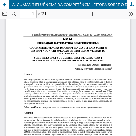
ALGUMAS INFLUÊNCIAS DA COMPETÊNCIA LEITORA SOBRE O DESEMPENHO NA RESOLUÇÃO DE PROBLEMAS VERBAIS DE MATEMÁTICA